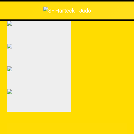
Judo
G(ID)-Judo
Selbstverteidigung
Capoeira