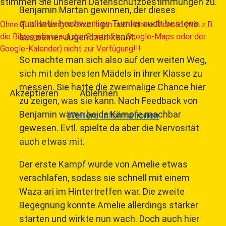
stimmen Sie unseren Datenschutzbestimmungen zu.
Benjamin Martan gewinnen, der dieses
qualitativ hochwertige Turnier auch bestens
Ohne Zustimmung stehen Ihnen bestimmte Dienste (wie z.B.
aus seiner Jugendzeit kennt.
die Bildergalerie auf der Startseite, Google-Maps oder der
Google-Kalender) nicht zur Verfügung!!!
So machte man sich also auf den weiten Weg,
sich mit den besten Mädels in ihrer Klasse zu
messen. Sie hatte die zweimalige Chance hier
Akzeptieren
Ablehnen
zu zeigen, was sie kann. Nach Feedback von
Benjamin wären beide Kämpfe machbar
Weitere Informationen
gewesen. Evtl. spielte da aber die Nervosität
auch etwas mit.
Der erste Kampf wurde von Amelie etwas
verschlafen, sodass sie schnell mit einem
Waza ari im Hintertreffen war. Die zweite
Begegnung konnte Amelie allerdings stärker
starten und wirkte nun wach. Doch auch hier