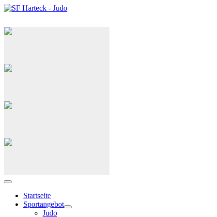
Judo
G(ID)-Judo
Selbstverteidigung
Capoeira
Startseite
Sportangebot
Judo