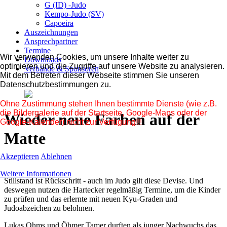
G (ID) -Judo
Kempo-Judo (SV)
Capoeira
Auszeichnungen
Ansprechpartner
Termine
Wir verwenden Cookies, um unsere Inhalte weiter zu
Downloads
optimieren und die Zugriffe auf unsere Website zu analysieren.
Verbände & Sponsoren
Mit dem Betreten dieser Webseite stimmen Sie unseren
Datenschutzbestimmungen zu.
Ohne Zustimmung stehen Ihnen bestimmte Dienste (wie z.B.
die Bildergalerie auf der Startseite, Google-Maps oder der
Wieder neue Farben auf der
Google-Kalender) nicht zur Verfügung!!!
Matte
Akzeptieren
Ablehnen
Weitere Informationen
Stillstand ist Rückschritt - auch im Judo gilt diese Devise. Und
deswegen nutzen die Hartecker regelmäßig Termine, um die Kinder
zu prüfen und das erlernte mit neuen Kyu-Graden und
Judoabzeichen zu belohnen.
Lukas Ohms und Öhmer Tamer durften als junger Nachwuchs das