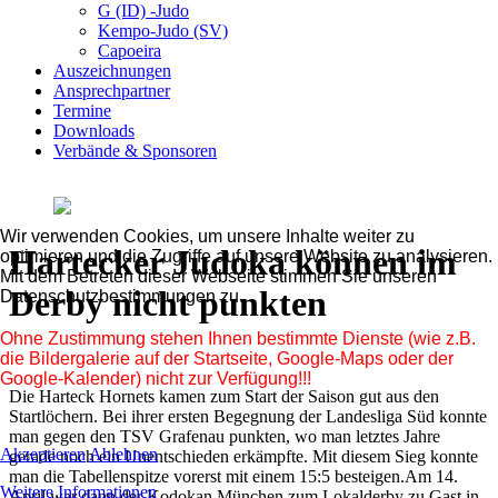
G (ID) -Judo
Kempo-Judo (SV)
Capoeira
Auszeichnungen
Ansprechpartner
Termine
Downloads
Verbände & Sponsoren
Wir verwenden Cookies, um unsere Inhalte weiter zu
Hartecker Judoka können im
optimieren und die Zugriffe auf unsere Website zu analysieren.
Mit dem Betreten dieser Webseite stimmen Sie unseren
Derby nicht punkten
Datenschutzbestimmungen zu.
Ohne Zustimmung stehen Ihnen bestimmte Dienste (wie z.B.
die Bildergalerie auf der Startseite, Google-Maps oder der
Google-Kalender) nicht zur Verfügung!!!
Die Harteck Hornets kamen zum Start der Saison gut aus den
Startlöchern. Bei ihrer ersten Begegnung der Landesliga Süd konnte
man gegen den TSV Grafenau punkten, wo man letztes Jahre
Akzeptieren
Ablehnen
gerade noch ein Unentschieden erkämpfte. Mit diesem Sieg konnte
man die Tabellenspitze vorerst mit einem 15:5 besteigen.Am 14.
Weitere Informationen
April war dann der Kodokan München zum Lokalderby zu Gast in