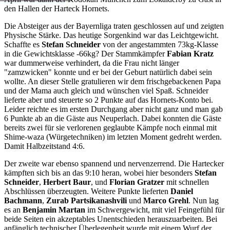
den Hallen der Harteck Hornets.
Die Absteiger aus der Bayernliga traten geschlossen auf und zeigten
Physische Stärke. Das heutige Sorgenkind war das Leichtgewicht.
Schaffte es
Stefan Schneider
von der angestammten 73kg-Klasse
in die Gewichtsklasse -66kg? Der Stammkämpfer
Fabian Kratz
war dummerweise verhindert, da die Frau nicht länger
"zamzwicken" konnte und er bei der Geburt natürlich dabei sein
wollte. An dieser Stelle gratulieren wir dem frischgebackenen Papa
und der Mama auch gleich und wünschen viel Spaß. Schneider
lieferte aber und steuerte so 2 Punkte auf das Hornets-Konto bei.
Leider reichte es im ersten Durchgang aber nicht ganz und man gab
6 Punkte ab an die Gäste aus Neuperlach. Dabei konnten die Gäste
bereits zwei für sie verlorenen geglaubte Kämpfe noch einmal mit
Shime-waza (Würgetechniken) im letzten Moment gedreht werden.
Damit Halbzeitstand 4:6.
Der zweite war ebenso spannend und nervenzerrend. Die Hartecker
kämpften sich bis an das 9:10 heran, wobei hier besonders
Stefan
Schneider
,
Herbert Baur
, und
Florian Gratzer
mit schnellen
Abschlüssen überzeugten. Weitere Punkte lieferten
Daniel
Bachmann
,
Zurab Partsikanashvili
und
Marco Grehl
. Nun lag
es an
Benjamin Martan
im Schwergewicht, mit viel Feingefühl für
beide Seiten ein akzeptables Unentschieden herauszuarbeiten. Bei
anfänglich technischer Überlegenheit wurde mit einem Wurf der