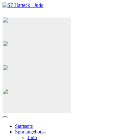
Judo
G(ID)-Judo
Selbstverteidigung
Capoeira
Startseite
Sportangebot
Judo